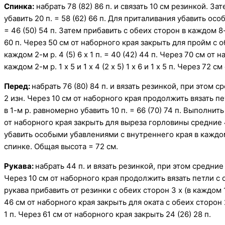
Спинка:
набрать 78 (82) 86 п. и связать 10 см резинкой. За
убавить 20 п. = 58 (62) 66 п. Для приталивания убавить осо
= 46 (50) 54 п. Затем прибавить с обеих сторон в каждом 8-м
60 п. Через 50 см от наборного края закрыть для пройм с 
каждом 2-м р. 4 (5) 6 х 1 п. = 40 (42) 44 п. Через 70 см от
каждом 2-м р. 1 х 5 и 1 х 4 (2 х 5) 1 х 6 и 1 х 5 п. Через 72
Перед:
набрать 76 (80) 84 п. и вязать резинкой, при этом с
2 изн. Через 10 см от наборного края продолжить вязать пе
в 1-м р. равномерно убавить 10 п. = 66 (70) 74 п. Выполнить
от наборного края закрыть для выреза горловины средние 
убавить особыми убавлениями с внутреннего края в каждом 
спинке. Общая высота = 72 см.
Рукава:
набрать 44 п. и вязать резинкой, при этом средние 
Через 10 см от наборного края продолжить вязать петли с о
рукава прибавить от резинки с обеих сторон 3 х (в каждом 12-
46 см от наборного края закрыть для оката с обеих сторон 
1 п. Через 61 см от наборного края закрыть 24 (26) 28 п.