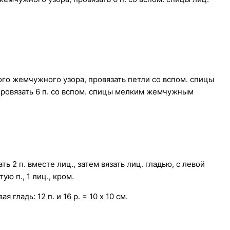
лкого жемчужного узора, провязать петли со вспом. спицы
, провязать 6 п. со вспом. спицы мелким жемчужным
ть 2 п. вместе лиц., затем вязать лиц. гладью, с левой
ую п., 1 лиц., кром.
ая гладь: 12 п. и 16 р. = 10 x 10 см.