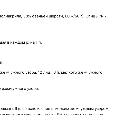
 полиакрила, 30% овечьей шерсти, 60 м/50 г). Спицы № 7
ая в каждом р. на 1 п.
п.
о жемчужного узора, 12 лиц., 6 п. мелкого жемчужного
го жемчужного узора.
, провязать 6 п. со вспом. спицы мелким жемчужным узором,
 жемчужного узора, провязать 6 п. со вспом. спицы лиц.