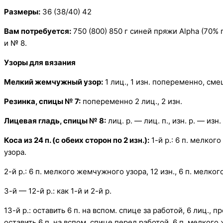
Размеры:
36 (38/40) 42
Вам потребуется:
750 (800) 850 г синей пряжи Alpha (70%
и № 8.
Узоры для вязания
Мелкий жемчужный узор:
1 лиц., 1 изн. попеременно, смещ
Резинка, спицы № 7:
попеременно 2 лиц., 2 изн.
Лицевая гладь, спицы № 8:
лиц. р. — лиц. п., изн. р. — изн. 
Коса из 24 п. (с обеих сторон по 2 изн.):
1-й р.: 6 п. мелког
узора.
2-й р.: 6 п. мелкого жемчужного узора, 12 изн., 6 п. мелко
3-й — 12-й р.: как 1-й и 2-й р.
13-й р.: оставить 6 п. на вспом. спице за работой, 6 лиц.
оставить 6 п. на вспом. спице перед работой, 6 п. мелкого