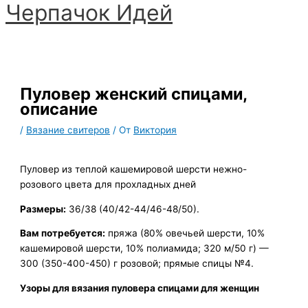
Черпачoк Идей
Перейти
к
Главное
содержимому
меню
Пуловер женский спицами,
описание
/
Вязание свитеров
/ От
Виктория
Пуловер из теплой кашемировой шерсти нежно-
розового цвета для прохладных дней
Размеры:
36/38 (40/42-44/46-48/50).
Вам потребуется:
пряжа (80% овечьей шерсти, 10%
кашемировой шерсти, 10% полиамида; 320 м/50 г) —
300 (350-400-450) г розовой; прямые спицы №4.
Узоры для вязания пуловера спицами для женщин