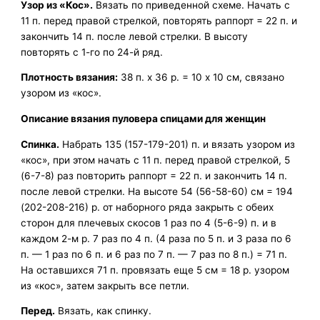
Узор из «Кос».
Вязать по приведенной схеме. Начать с
11 п. перед правой стрелкой, повторять раппорт = 22 п. и
закончить 14 п. после левой стрелки. В высоту
повторять с 1-го по 24-й ряд.
Плотность вязания:
38 п. х 36 р. = 10 х 10 см, связано
узором из «кос».
Описание вязания пуловера спицами для женщин
Спинка.
Набрать 135 (157-179-201) п. и вязать узором из
«кос», при этом начать с 11 п. перед правой стрелкой, 5
(6-7-8) раз повторить раппорт = 22 п. и закончить 14 п.
после левой стрелки. На высоте 54 (56-58-60) см = 194
(202-208-216) р. от наборного ряда закрыть с обеих
сторон для плечевых скосов 1 раз по 4 (5-6-9) п. и в
каждом 2-м р. 7 раз по 4 п. (4 раза по 5 п. и 3 раза по 6
п. — 1 раз по 6 п. и 6 раз по 7 п. — 7 раз по 8 п.) = 71 п.
На оставшихся 71 п. провязать еще 5 см = 18 р. узором
из «кос», затем закрыть все петли.
Перед.
Вязать, как спинку.