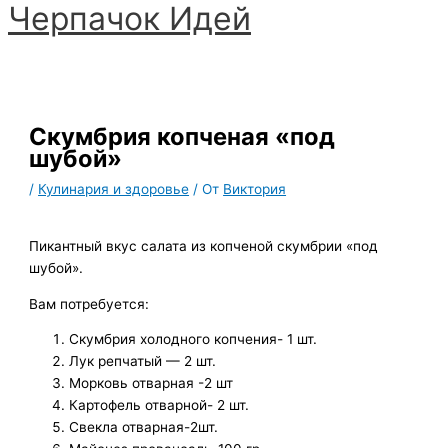
Черпачoк Идей
Перейти
к
Главное
содержимому
меню
Скумбрия копченая «под
шубой»
/
Кулинария и здоровье
/ От
Виктория
Пикантный вкус салата из копченой скумбрии «под
шубой».
Вам потребуется:
Скумбрия холодного копчения- 1 шт.
Лук репчатый — 2 шт.
Морковь отварная -2 шт
Картофель отварной- 2 шт.
Свекла отварная-2шт.