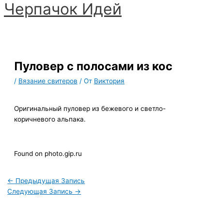
Черпачoк Идей
Перейти
к
Главное
содержимому
меню
Пуловер с полосами из кос
/
Вязание свитеров
/ От
Виктория
Оригинальный пуловер из бежевого и светло-
коричневого альпака.
Found on photo.gip.ru
←
Предыдущая Запись
Следующая Запись
→