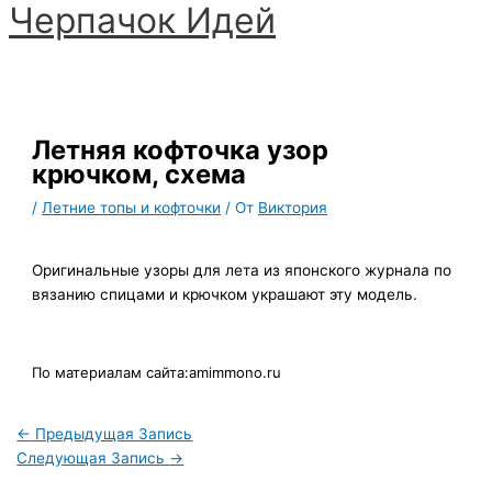
Черпачoк Идей
Перейти
к
Главное
содержимому
меню
Летняя кофточка узор
крючком, схема
/
Летние топы и кофточки
/ От
Виктория
Оригинальные узоры для лета из японского журнала по
вязанию спицами и крючком украшают эту модель.
По материалам сайта:amimmono.ru
←
Предыдущая Запись
Следующая Запись
→