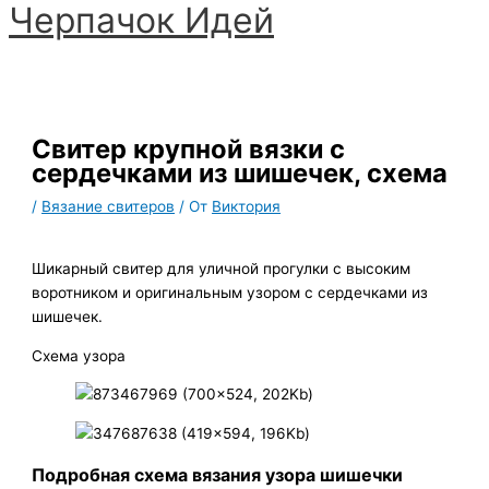
Черпачoк Идей
Перейти
к
Главное
содержимому
меню
Свитер крупной вязки с
сердечками из шишечек, схема
/
Вязание свитеров
/ От
Виктория
Шикарный свитер для уличной прогулки с высоким
воротником и оригинальным узором с сердечками из
шишечек.
Схема узора
Подробная схема вязания узора шишечки