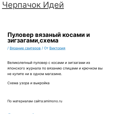
Черпачoк Идей
Перейти
к
Главное
содержимому
меню
Пуловер вязаный косами и
зигзагами,схема
/
Вязание свитеров
/ От
Виктория
Великолепный пуловер с косами и зигзагами из
японского журнала по вязанию спицами и крючком вы
не купите ни в одном магазине.
Схема узора и выкройка
По материалам сайта:amimono.ru