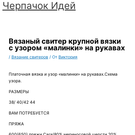
Черпачoк Идей
Перейти
к
Главное
содержимому
меню
Вязаный свитер крупной вязки
с узором «малинки» на рукавах
/
Вязание свитеров
/ От
Виктория
Платочная вязка и узор «малинки» на рукавах.Схема
узора.
РАЗМЕРЫ
38/ 40/42 44
ВАМ ПОТРЕБУЕТСЯ
ПРЯЖА
600(650) пряжи Cara(80% мериносовой шерсти 20%