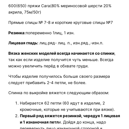
600(650) пряжи Cara(80% мериносовой шерсти 20%
акрила, 75м/50г)
Прямые спицы № 7-8 и короткие круговые спицы №7
Резинка
:попеременно 1лиц, 1 изн.
Лицевая гладь:
лиц.ряд- лиц. п., изн.ряд.,-изн.п.
Вязка женских моделей всегда начинается со спинки
,
так как если изделие получится чуть меньше. Всегда
можно увеличить перёд в обхвате груди.
Чтобы изделие получилось больше своего размера
следует прибавить 2-4 петли, не более.
Спинка по выкройке вяжется следующим образом:
Набирается 62 петли (60 идут в изделие, 2
кромочные, которые не учитываются при вязке).
Первый ряд вяжется резинкой, чередуя 1 лицевая
и 1 изнаночная петл
и. Дойдя до конца, надо
перевернуть лицо изнаночной стороной и