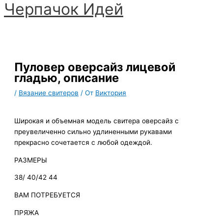
Черпачoк Идей
Перейти
к
Главное
содержимому
меню
Пуловер оверсайз лицевой
гладью, описание
/
Вязание свитеров
/ От
Виктория
Широкая и объемная модель свитера оверсайз с
преувеличенно сильно удлиненными рукавами
прекрасно сочетается с любой одеждой.
РАЗМЕРЫ
38/ 40/42 44
ВАМ ПОТРЕБУЕТСЯ
ПРЯЖА