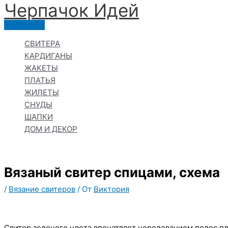
Черпачoк Идей
Перейти
к
Главное
содержимому
меню
СВИТЕРА
КАРДИГАНЫ
ЖАКЕТЫ
ПЛАТЬЯ
ЖИЛЕТЫ
СНУДЫ
ШАПКИ
ДОМ И ДЕКОР
Вязаный свитер спицами, схема
/
Вязание свитеров
/ От
Виктория
Свитер зеленого цвета впечатляет чередованием полос пл