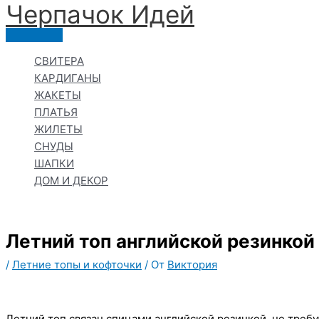
Черпачoк Идей
Перейти
к
Главное
содержимому
меню
СВИТЕРА
КАРДИГАНЫ
ЖАКЕТЫ
ПЛАТЬЯ
ЖИЛЕТЫ
СНУДЫ
ШАПКИ
ДОМ И ДЕКОР
Летний топ английской резинкой
/
Летние топы и кофточки
/ От
Виктория
Летний топ связан спицами английской резинкой, не треб