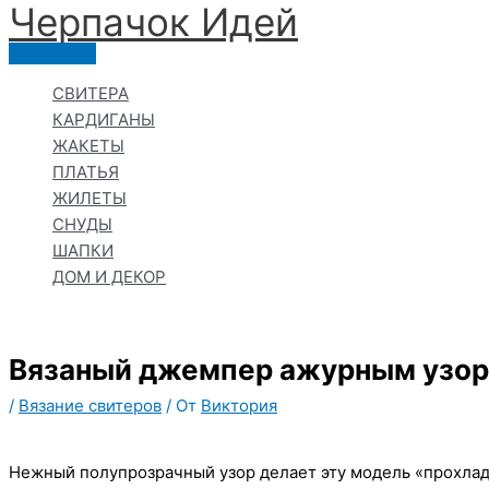
Черпачoк Идей
Перейти
к
Главное
содержимому
меню
СВИТЕРА
КАРДИГАНЫ
ЖАКЕТЫ
ПЛАТЬЯ
ЖИЛЕТЫ
СНУДЫ
ШАПКИ
ДОМ И ДЕКОР
Вязаный джемпер ажурным узо
/
Вязание свитеров
/ От
Виктория
Нежный полупрозрачный узор делает эту модель «прохлад