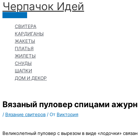
Черпачoк Идей
Перейти
к
Главное
содержимому
меню
СВИТЕРА
КАРДИГАНЫ
ЖАКЕТЫ
ПЛАТЬЯ
ЖИЛЕТЫ
СНУДЫ
ШАПКИ
ДОМ И ДЕКОР
Вязаный пуловер спицами ажур
/
Вязание свитеров
/ От
Виктория
Великолепный пуловер с вырезом в виде «лодочки» связа