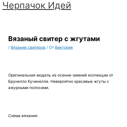
Черпачoк Идей
Перейти
к
Главное
содержимому
меню
Вязаный свитер с жгутами
/
Вязание свитеров
/ От
Виктория
Оригинальная модель из осенне-зимней коллекции от
Брунелло Кучинелли. Невероятно красивые жгуты с
ажурными полосами.
Схема вязания: