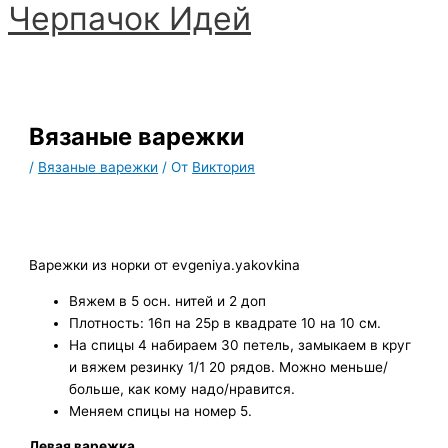
Черпачoк Идей
Перейти
к
Главное
содержимому
меню
Вязаные варежки
/
Вязаные варежки
/ От
Виктория
Варежки из норки от evgeniya.yakovkina
Вяжем в 5 осн. нитей и 2 доп
Плотность: 16п на 25р в квадрате 10 на 10 см.
На спицы 4 набираем 30 петель, замыкаем в круг
и вяжем резинку 1/1 20 рядов. Можно меньше/
больше, как кому надо/нравится.
Меняем спицы на номер 5.
Левая варежка