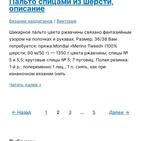
Пальто спицами из шерсти,
описание
Вязание кардиганов
/
Виктория
Шикарное пальто цвета ржавчины связано фантазийным
узором на полочках и рукавах. Размер: 36/38 Вам
потребуется: пряжа Mondial «Merino Tweed» (100%
шерсти; 90 м/50 г) — 1350 г цвета ржавчины; спицы №
5 и 5,5; круговые спицы № 5; 7 пуговиц. Полая резинка:
1-й р.: попеременно 1 лиц., 1 п. снять, как при
изнаночном вязании (нить
Пальто
Читать далее »
спицами
из
шерсти,
←
Назад
1
2
3
…
5
Далее
→
описание