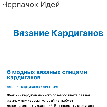
Черпачoк Идей
Перейти
к
Главное
содержимому
меню
Вязание Кардиганов
6 модных вязаных спицами
кардиганов
Вязание кардиганов
/
Виктория
Женский кардиган нежного розового цвета связан
жемчужным узором, который не требует
дополнительных украшений. Вся прелесть кардигана