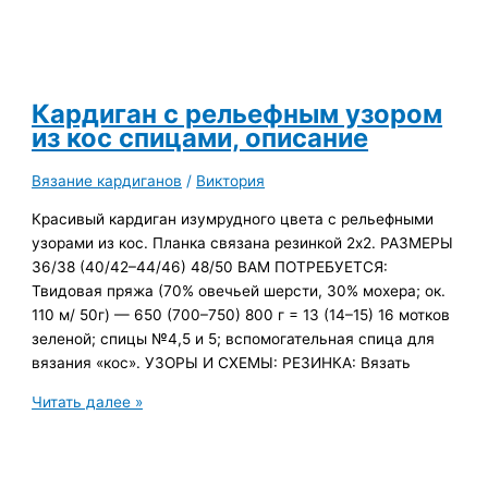
кардиган
меланжевой
пряжей,
описание
Кардиган с рельефным узором
из кос спицами, описание
Вязание кардиганов
/
Виктория
Красивый кардиган изумрудного цвета с рельефными
узорами из кос. Планка связана резинкой 2х2. РАЗМЕРЫ
36/38 (40/42–44/46) 48/50 ВАМ ПОТРЕБУЕТСЯ:
Твидовая пряжа (70% овечьей шерсти, 30% мохера; ок.
110 м/ 50г) — 650 (700–750) 800 г = 13 (14–15) 16 мотков
зеленой; спицы №4,5 и 5; вспомогательная спица для
вязания «кос». УЗОРЫ И СХЕМЫ: РЕЗИНКА: Вязать
Кардиган
Читать далее »
с
рельефным
узором