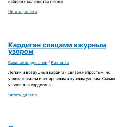
набирать количество петель
Кардиган
Читать далее »
спицами
из
вытянутых
петель,
схема
Кардиган спицами ажурным
узором
Вязание кардиганов
/
Виктория
Легкий и воздушный кардиган связан непростым, но
увлекательным и интересным ажурным узором. Схемы
узоров для кардигана
Кардиган
Читать далее »
спицами
ажурным
узором