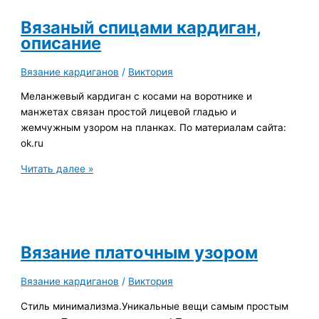
из
кос
Вязаный спицами кардиган,
спицами,
описание
описание
Вязание кардиганов
/
Виктория
Меланжевый кардиган с косами на воротнике и
манжетах связан простой лицевой гладью и
жемчужным узором на планках. По материалам сайта:
ok.ru
Вязаный
Читать далее »
спицами
кардиган,
описание
Вязание платочным узором
Вязание кардиганов
/
Виктория
Стиль минимализма.Уникальные вещи самым простым