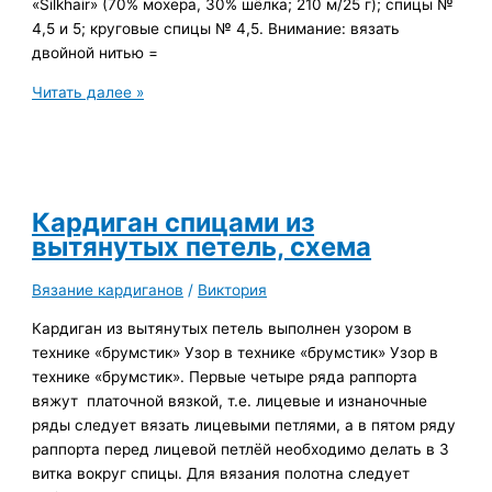
«Silkhair» (70% мохера, 30% шёлка; 210 м/25 г); спицы №
4,5 и 5; круговые спицы № 4,5. Внимание: вязать
двойной нитью =
10
Читать далее »
вязаных
кардиганов
спицами,
схемы
Кардиган спицами из
вытянутых петель, схема
Вязание кардиганов
/
Виктория
Кардиган из вытянутых петель выполнен узором в
технике «брумстик» Узор в технике «брумстик» Узор в
технике «брумстик». Первые четыре ряда раппорта
вяжут платочной вязкой, т.е. лицевые и изнаночные
ряды следует вязать лицевыми петлями, а в пятом ряду
раппорта перед лицевой петлёй необходимо делать в 3
витка вокруг спицы. Для вязания полотна следует