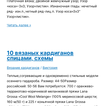
Платочная вязка; Двойной жемчужный узор; Узор
«коса»-3х3; Узор»листик». Изнаночная гладь: нечетный
ряд- изн.п.,четный ряд-лиц.п. Узор коса»3х3″
Узор»листик».
Кардиган
Читать далее »
короткий
спицами,
схемы
узоров
10 вязаных кардиганов
спицами, схемы
Вязание кардиганов
/
Виктория
Теплые,согревающие и одновременно стильные модели
осеннего гардероба. Размер: 44-50Размер
российский: 50-56 Вам потребуется: 700 г оранжево-
терракотово-коричневой меланжевой пряжи Lana
Grossa «Cool Wool Melange» (100% мериносовой шерсти;
160 м/50 г) и 225 г коньячной пряжи Lana Grossa