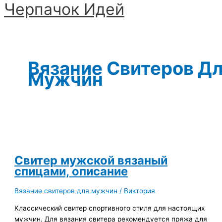
Черпачoк Идей
Перейти
к
Главное
содержимому
меню
Вязание Свитеров Д
Мужчин
Свитер мужской вязаный
спицами, описание
Вязание свитеров для мужчин
/
Виктория
Классический свитер спортивного стиля для настоящих
мужчин. Для вязания свитера рекомендуется пряжа для