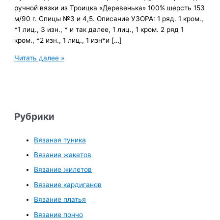
ручной вязки из Троицка «Деревенька» 100% шерсть 153
м/90 г. Спицы №3 и 4,5. Описание УЗОРА: 1 ряд. 1 кром.,
*1 лиц., 3 изн., * и так далее, 1 лиц., 1 кром. 2 ряд 1
кром., *2 изн., 1 лиц., 1 изн*и […]
Свитер
Читать далее »
мужской
вязаный
спицами,
описание
Рубрики
Вязаная туника
Вязание жакетов
Вязание жилетов
Вязание кардиганов
Вязание платья
Вязание пончо