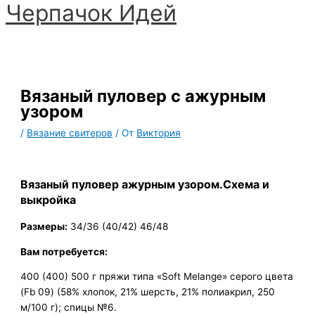
Черпачoк Идей
Перейти
к
Главное
содержимому
меню
Вязаный пуловер с ажурным
узором
/
Вязание свитеров
/ От
Виктория
Вязаный пуловер ажурным узором.Схема и
выкройка
Размеры:
34/36 (40/42) 46/48
Вам потребуется:
400 (400) 500 г пряжи типа «Soft Melange» серого цвета
(Fb 09) (58% хлопок, 21% шерсть, 21% полиакрил, 250
м/100 г); спицы №6.