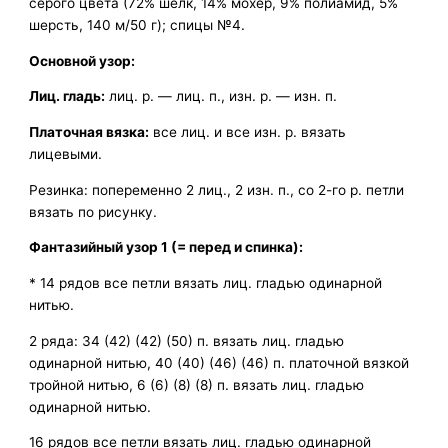
серого цвета (72% шелк, 14% мохер, 9% полиамид, 5%
шерсть, 140 м/50 г); спицы №4.
Основной узор:
Лиц. гладь:
лиц. р. — лиц. п., изн. р. — изн. п.
Платочная вязка:
все лиц. и все изн. р. вязать
лицевыми.
Резинка: попеременно 2 лиц., 2 изн. п., со 2-го р. петли
вязать по рисунку.
Фантазийный узор 1 (= перед и спинка):
* 14 рядов все петли вязать лиц. гладью одинарной
нитью.
2 ряда: 34 (42) (42) (50) п. вязать лиц. гладью
одинарной нитью, 40 (40) (46) (46) п. платочной вязкой
тройной нитью, 6 (6) (8) (8) п. вязать лиц. гладью
одинарной нитью.
16 рядов все петли вязать лиц. гладью одинарной