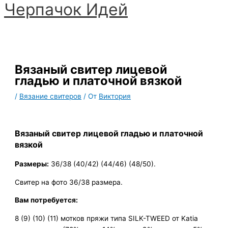
Черпачoк Идей
Перейти
к
Главное
содержимому
меню
Вязаный свитер лицевой
гладью и платочной вязкой
/
Вязание свитеров
/ От
Виктория
Вязаный свитер лицевой гладью и платочной
вязкой
Размеры:
36/38 (40/42) (44/46) (48/50).
Свитер на фото 36/38 размера.
Вам потребуется:
8 (9) (10) (11) мотков пряжи типа SILK-TWEED от Katia