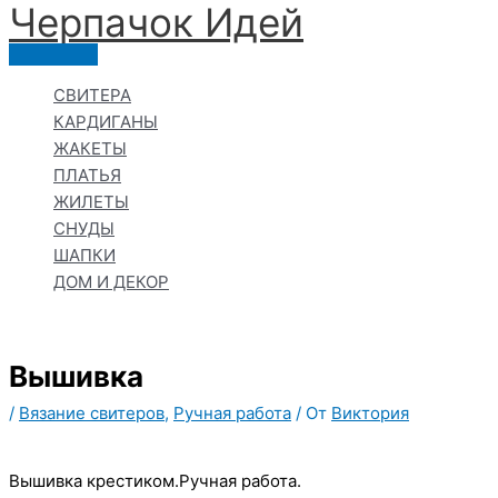
Черпачoк Идей
Перейти
к
Главное
содержимому
меню
СВИТЕРА
КАРДИГАНЫ
ЖАКЕТЫ
ПЛАТЬЯ
ЖИЛЕТЫ
СНУДЫ
ШАПКИ
ДОМ И ДЕКОР
Вышивка
/
Вязание свитеров
,
Ручная работа
/ От
Виктория
Вышивка крестиком.Ручная работа.