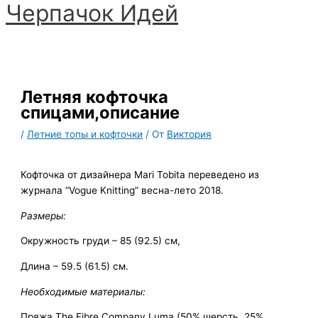
Черпачoк Идей
Перейти
к
Главное
содержимому
меню
Летняя кофточка
спицами,описание
/
Летние топы и кофточки
/ От
Виктория
Кофточка от дизайнера Mari Tobita переведено из
журнала “Vogue Knitting” весна-лето 2018.
Размеры:
Окружность груди – 85 (92.5) см,
Длина – 59.5 (61.5) см.
Необходимые материалы:
Пряжа The Fibre Company Luma (50% шерсть, 25%